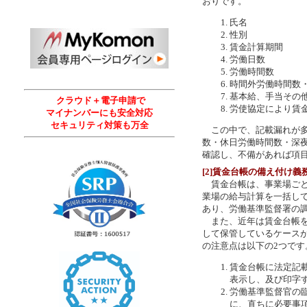
おりです。
氏名
性別
賃金計算期間
労働日数
労働時間数
時間外労働時間数
基本給、手当その
クラウド＋電子申請で
労使協定により賃
マイナンバーにも安全対応
セキュリティ対策も万全
この中で、記載漏れが多
数・休日労働時間数・深
確認し、不備があれば項
[2]賃金台帳の備え付け義
賃金台帳は、事業場ごと
業場の給与計算を一括し
あり、労働基準監督署の
また、近年は賃金台帳を
して保管しているケース
の注意点は以下の2つです
賃金台帳に法定記
表示し、及び印字
労働基準監督官の
に、直ちに必要事