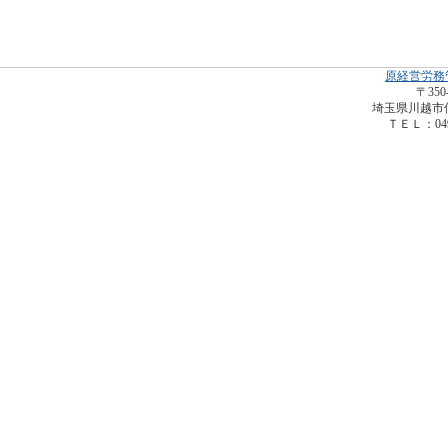
原経営労務
〒350
埼玉県川越市仙波
ＴＥＬ：049-