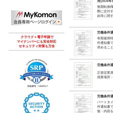
用]2026
無期転換
際に交付す
由等に関
労働条件通
クラウド＋電子申請で
有期雇用
マイナンバーにも安全対応
件通知書で
セキュリティ対策も万全
求めるこ
労働条件
正規従業員
就業場所
労働条件通
パートタ
件通知書で
無・内容