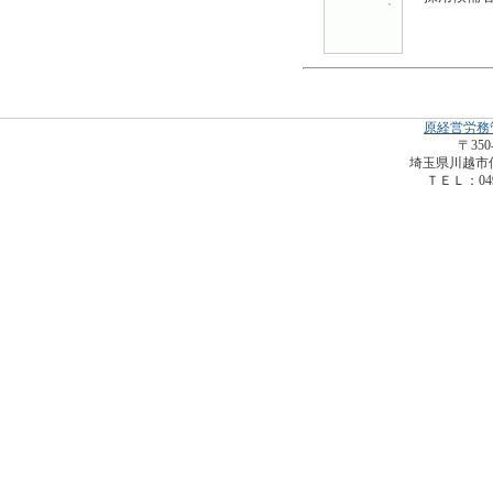
原経営労務
〒350
埼玉県川越市仙波
ＴＥＬ：049-