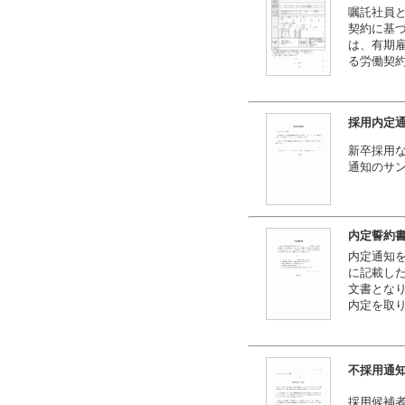
嘱託社員と
契約に基
は、有期
る労働契
採用内定
新卒採用
通知のサ
内定誓約
内定通知
に記載し
文書とな
内定を取
不採用通
採用候補