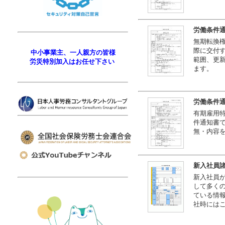
労働条件通
無期転換
際に交付す
中小事業主、一人親方の皆様
範囲、更
労災特別加入はお任せ下さい
ます。
労働条件通
有期雇用
件通知書で
無・内容
新入社員
新入社員
して多く
ている情
社時には