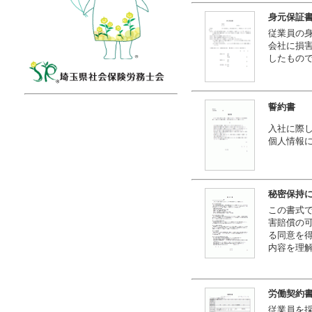
身元保証
従業員の
会社に損
したもの
誓約書
入社に際
個人情報
秘密保持
この書式
害賠償の
る同意を
内容を理
労働契約
従業員を