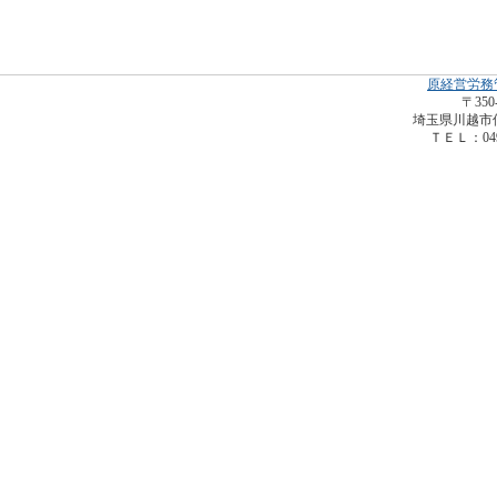
原経営労務
〒350
埼玉県川越市仙波
ＴＥＬ：049-