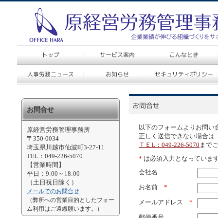
お問合せ
以下のフォームよりお問い
原経営労務管理事務所
正しく送信できない場合は
〒350-0034
ＴＥL：049-226-5070
まで
埼玉県川越市仙波町3-27-11
TEL：049-226-5070
*
は必須入力となっていま
【営業時間】
会社名
平日：9:00～18:00
（土日祝日除く）
お名前
*
メールでのお問合せ
（弊所への営業目的としたフォー
メールアドレス
*
ム利用はご遠慮願います。）
郵便番号