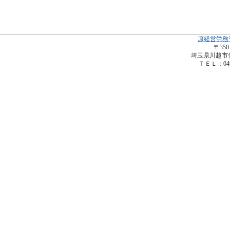
原経営労務
〒350
埼玉県川越市仙波
ＴＥＬ：049-