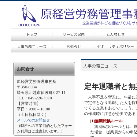
お問合せ
原経営労務管理事務所
定年退職者と無
〒350-0034
埼玉県川越市仙波町3-27-11
人手不足を背景に、年齢に
TEL：049-226-5070
で定年となり退職した人を採
【営業時間】
てくる企業もあるでしょう。
平日：9:00～18:00
の作成時に注意が必要である
（土日祝日除く）
メールでのお問合せ
[1]無期転換ルール
（弊所への営業目的としたフォー
無期転換ルールとは、同
ム利用はご遠慮願います。）
た場合、従業員からの申