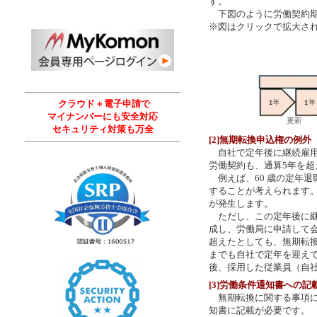
す。
下図のように労働契約期
※図はクリックで拡大さ
クラウド＋電子申請で
マイナンバーにも安全対応
セキュリティ対策も万全
[2]無期転換申込権の例外
自社で定年後に継続雇用
労働契約も、通算5年を
例えば、60 歳の定年退
することが考えられます。
が発生します。
ただし、この定年後に継
成し、労働局に申請して会
超えたとしても、無期転
までも自社で定年を迎え
後、採用した従業員（自
[3]労働条件通知書への記
無期転換に関する事項に
知書に記載が必要です。