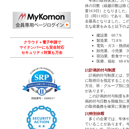
年休の取得状況について、
休の日数（繰越日数は除く
査16.9日）となりました
日（同11.0日）であり、取
去最高となりました。こ
主な産業をみると以下の
建設業 60.7％
製造業 72.8％
クラウド＋電子申請で
電気・ガス・熱供給
マイナンバーにも安全対応
卸売業、小売業 59
セキュリティ対策も万全
宿泊業、飲食サービ
医療、福祉 68.4
[2]計画的付与制度
計画的付与制度とは、労
に取得日を指定すること
方法、班・グループ別に
があります。
この計画的付与制度を利用
画的付与日数を階級別に見
の取得義務を確実に実施
[3]特別休暇
多くの企業では、年休や
ていることがあります。今