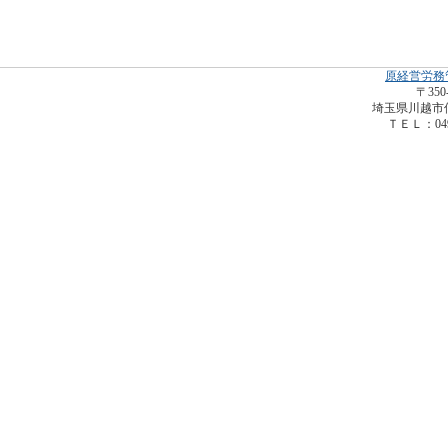
原経営労務
〒350
埼玉県川越市仙波
ＴＥＬ：049-