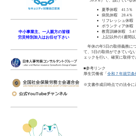
59.9％）で、設けてい
夏季休暇 41.5％
病気休暇 28.4％
リフレッシュ休暇 1
ボランティア休暇 
教育訓練休暇 5.4
中小事業主、一人親方の皆様
上記以外の1週間以
労災特別加入はお任せ下さい
年休の年5日の取得義務につ
て、5日の取得ができていな
ェックを行い、確実に取得で
■参考リンク
厚生労働省「
令和７年就労条
※文書作成日時点での法令に