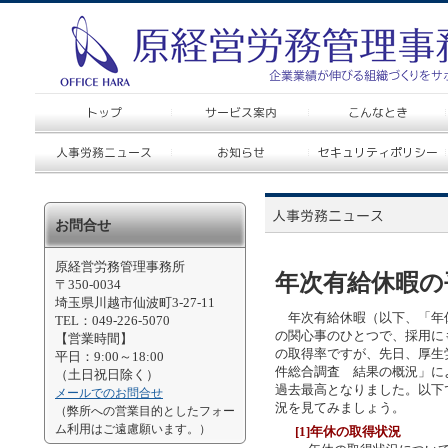
お問合せ
原経営労務管理事務所
年次有給休暇の
〒350-0034
埼玉県川越市仙波町3-27-11
年次有給休暇（以下、「年
TEL：049-226-5070
の関心事のひとつで、採用に
【営業時間】
の取得率ですが、先日、厚生
平日：9:00～18:00
件総合調査 結果の概況」によ
（土日祝日除く）
過去最高となりました。以下
メールでのお問合せ
況を見てみましょう。
（弊所への営業目的としたフォー
ム利用はご遠慮願います。）
[1]年休の取得状況