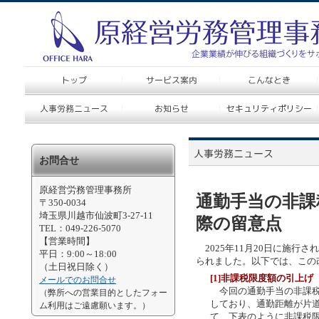
お問合せ
原経営労務管理事務所
通勤手当の非課
〒350-0034
埼玉県川越市仙波町3-27-11
際の留意点
TEL：049-226-5070
【営業時間】
2025年11月20日に施行
平日：9:00～18:00
られました。以下では、この
（土日祝日除く）
[1]非課税限度額の引上げ
メールでのお問合せ
今回の通勤手当の非課税
（弊所への営業目的としたフォー
しており、通勤距離が片道
ム利用はご遠慮願います。）
て、下表のように非課税限