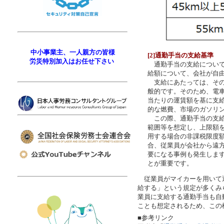
中小事業主、一人親方の皆様
[2]通勤手当の支給基準
労災特別加入はお任せ下さい
通勤手当の支給について
給額について、会社が自
支給にあたっては、その
般的です。そのため、電
当たりの運賃額を基に支
的な燃費、市場のガソリ
この際、通勤手当の支給
範囲等を想定し、上限額
用する場合の非課税限度額
合、従業員が会社から遠
要になる事例も発生しま
とが重要です。
従業員がマイカーを用いて
給する」という規定が多くみ
業員に支給する通勤手当も自
ことも想定されるため、この
■参考リンク