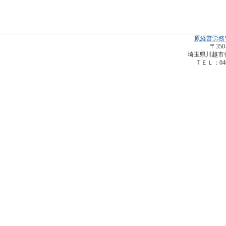
原経営労務
〒350
埼玉県川越市仙波
ＴＥＬ：049-