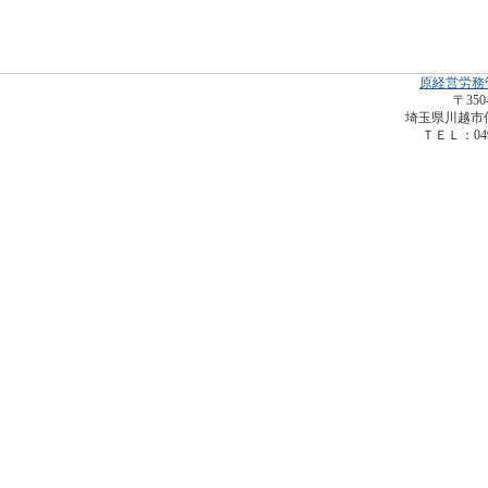
原経営労務
〒350
埼玉県川越市仙波
ＴＥＬ：049-