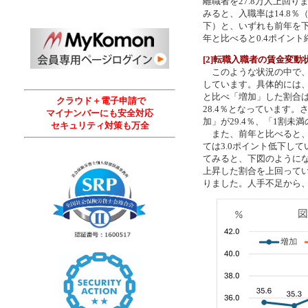
離職者を27.8万人上回
みると、入職率は14.8％
下）と、いずれも前年を下
年と比べると0.4ポイン
[2]転職入職者の賃金変動
このような状況の中で、
しています。具体的には、
と比べ「増加」した割合は4
クラウド＋電子申請で
28.4％となっています。
マイナンバーにも安全対応
加」が29.4％、「1割未
セキュリティ対策も万全
また、前年と比べると、
ては3.0ポイント低下し
てみると、下図のようにな
上昇した割合を上回ってい
りました。人手不足から