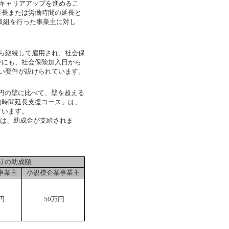
やキャリアアップを進めるこ
延長または労働時間の延長と
取組を行った事業主に対し
ら継続して雇用され、社会保
外にも、社会保険加入日から
い要件が設けられています。
万円の壁に比べて、壁を超える
働時間延長支援コース」は、
ています。
合は、助成金が支給されま
りの助成額
事業主
小規模企業事業主
円
50万円