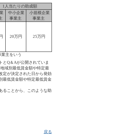
1人当たりの助成額
業
中小企業
小規模企業
主
事業主
事業主
万円
20万円
25万円
事業主をいう
とQ＆Aが公開されていま
の地域別最低賃金額や特定最
改定が決定された日から発効
別最低賃金額や特定最低賃金
あることから、このような助
戻る