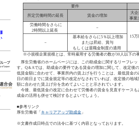
要件
大企
所定労働時間の延長
賃金の増加
事業
労働時間をさらに
－
2時間以上延長
様
15
基本給をさらに5％以上増加
い
－
または昇給、賞与
もしくは退職金制度の適用
※小規模企業規模とは、常時雇用する労働者の数が30人以下の
厚生労働省のホームページには、この助成金に関するリーフレット
す。Q＆Aでは、助成金の要件である賃金の増加に関して、改定後
低賃金額に合わせて、事業所内の賃上げを行うことは、最低賃金の
日の前日までに賃金規定等の改定がなされていれば、改定後の地域
額に合わせた賃上げ分を含めてよいことと示されています。
今後、最低賃金の改定に合わせて労働者の賃金を見直すケースも
成金の活用も併せて検討するとよいでしょう。
■参考リンク
厚生労働省「
キャリアアップ助成金
」
※文書作成日時点での法令に基づく内容となっております。