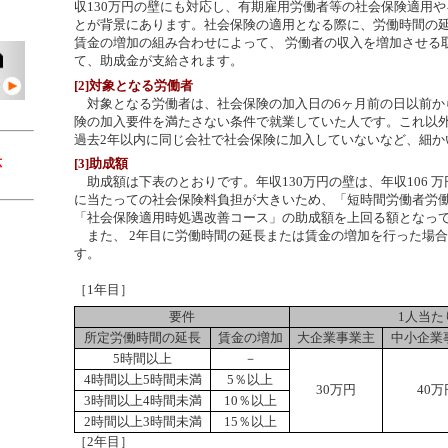
収130万円の壁にも対応し、有期雇用労働者等の社会保険適用
とが背景にあります。社会保険の適用となる際に、労働時間の
賃金の増加の組み合わせによって、 労働者の収入を増加させる
て、助成金が支給されます。
[2]対象となる労働者
対象となる労働者は、社会保険の加入日の6ヶ月前の日以前か
険の加入要件を満たさない条件で就業していた人です。これ以
過去2年以内に同じ会社で社会保険に加入していないなど、細か
[3]助成額
応
助成額は下表のとおりです。年収130万円の壁は、年収106 
に当たっての社会保険料負担が大きいため、「短時間労働者労
「社会保険適用時処遇改善コース」の助成額を上回る額となっ
また、 2年目に労働時間の延長または賃金の増加を行った場
す。
［1年目］
要件
1人当た
所定労働時間の延長
賃金の増加
大企業事業主
中小企業
5時間以上
－
4時間以上5時間未満
5％以上
30万円
40万
3時間以上4時間未満
10％以上
2時間以上3時間未満
15％以上
［2年目］